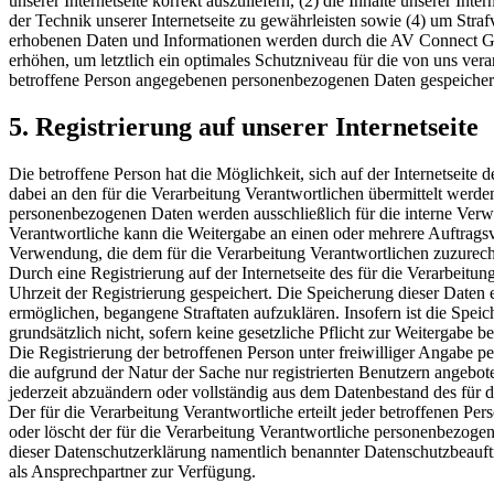
unserer Internetseite korrekt auszuliefern, (2) die Inhalte unserer In
der Technik unserer Internetseite zu gewährleisten sowie (4) um Stra
erhobenen Daten und Informationen werden durch die AV Connect GmbH
erhöhen, um letztlich ein optimales Schutzniveau für die von uns ve
betroffene Person angegebenen personenbezogenen Daten gespeicher
5. Registrierung auf unserer Internetseite
Die betroffene Person hat die Möglichkeit, sich auf der Internetsei
dabei an den für die Verarbeitung Verantwortlichen übermittelt werde
personenbezogenen Daten werden ausschließlich für die interne Verw
Verantwortliche kann die Weitergabe an einen oder mehrere Auftragsver
Verwendung, die dem für die Verarbeitung Verantwortlichen zuzurechn
Durch eine Registrierung auf der Internetseite des für die Verarbeit
Uhrzeit der Registrierung gespeichert. Die Speicherung dieser Daten 
ermöglichen, begangene Straftaten aufzuklären. Insofern ist die Speic
grundsätzlich nicht, sofern keine gesetzliche Pflicht zur Weitergabe b
Die Registrierung der betroffenen Person unter freiwilliger Angabe p
die aufgrund der Natur der Sache nur registrierten Benutzern angebo
jederzeit abzuändern oder vollständig aus dem Datenbestand des für d
Der für die Verarbeitung Verantwortliche erteilt jeder betroffenen Pe
oder löscht der für die Verarbeitung Verantwortliche personenbezog
dieser Datenschutzerklärung namentlich benannter Datenschutzbeauftr
als Ansprechpartner zur Verfügung.