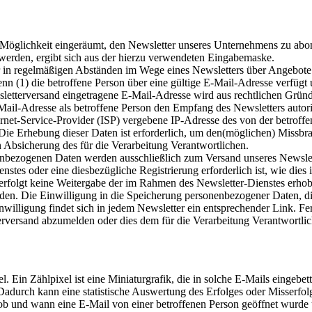
Möglichkeit eingeräumt, den Newsletter unseres Unternehmens zu abo
 werden, ergibt sich aus der hierzu verwendeten Eingabemaske.
 in regelmäßigen Abständen im Wege eines Newsletters über Angebot
 (1) die betroffene Person über eine gültige E-Mail-Adresse verfügt u
ewsletterversand eingetragene E-Mail-Adresse wird aus rechtlichen Grü
ail-Adresse als betroffene Person den Empfang des Newsletters autoris
ernet-Service-Provider (ISP) vergebene IP-Adresse des von der betro
e Erhebung dieser Daten ist erforderlich, um den(möglichen) Missbrau
n Absicherung des für die Verarbeitung Verantwortlichen.
ezogenen Daten werden ausschließlich zum Versand unseres Newslett
ienstes oder eine diesbezügliche Registrierung erforderlich ist, wie di
s erfolgt keine Weitergabe der im Rahmen des Newsletter-Dienstes er
den. Die Einwilligung in die Speicherung personenbezogener Daten, die 
lligung findet sich in jedem Newsletter ein entsprechender Link. Ferne
erversand abzumelden oder dies dem für die Verarbeitung Verantwortlic
 Ein Zählpixel ist eine Miniaturgrafik, die in solche E-Mails eingeb
Dadurch kann eine statistische Auswertung des Erfolges oder Misser
 und wann eine E-Mail von einer betroffenen Person geöffnet wurde u