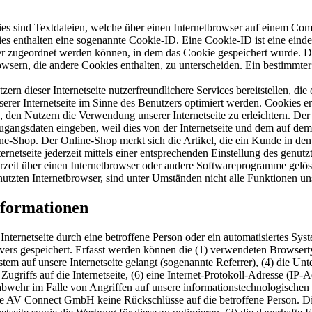
 sind Textdateien, welche über einen Internetbrowser auf einem Com
es enthalten eine sogenannte Cookie-ID. Eine Cookie-ID ist eine einde
r zugeordnet werden können, in dem das Cookie gespeichert wurde. Die
owsern, die andere Cookies enthalten, zu unterscheiden. Ein bestimmte
dieser Internetseite nutzerfreundlichere Services bereitstellen, die
erer Internetseite im Sinne des Benutzers optimiert werden. Cookies er
 den Nutzern die Verwendung unserer Internetseite zu erleichtern. Der 
ne Zugangsdaten eingeben, weil dies von der Internetseite und dem au
ne-Shop. Der Online-Shop merkt sich die Artikel, die ein Kunde in den 
rnetseite jederzeit mittels einer entsprechenden Einstellung des genu
erzeit über einen Internetbrowser oder andere Softwareprogramme gelösc
utzten Internetbrowser, sind unter Umständen nicht alle Funktionen uns
nformationen
Internetseite durch eine betroffene Person oder ein automatisiertes S
rvers gespeichert. Erfasst werden können die (1) verwendeten Browser
ystem auf unsere Internetseite gelangt (sogenannte Referrer), (4) die U
Zugriffs auf die Internetseite, (6) eine Internet-Protokoll-Adresse (IP-
abwehr im Falle von Angriffen auf unsere informationstechnologischen
ie AV Connect GmbH keine Rückschlüsse auf die betroffene Person. Die