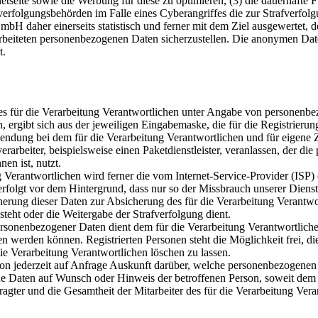
ternetseite sowie die Werbung für diese zu optimieren, (3) die dauerhaf
fverfolgungsbehörden im Falle eines Cyberangriffes die zur Strafverfo
 daher einerseits statistisch und ferner mit dem Ziel ausgewertet, 
rarbeiteten personenbezogenen Daten sicherzustellen. Die anonymen Dat
t.
te des für die Verarbeitung Verantwortlichen unter Angabe von persone
n, ergibt sich aus der jeweiligen Eingabemaske, die für die Registrier
endung bei dem für die Verarbeitung Verantwortlichen und für eigene 
arbeiter, beispielsweise einen Paketdienstleister, veranlassen, der die
en ist, nutzt.
ung Verantwortlichen wird ferner die vom Internet-Service-Provider (IS
erfolgt vor dem Hintergrund, dass nur so der Missbrauch unserer Diens
herung dieser Daten zur Absicherung des für die Verarbeitung Verantwor
esteht oder die Weitergabe der Strafverfolgung dient.
ersonenbezogener Daten dient dem für die Verarbeitung Verantwortliche
ten werden können. Registrierten Personen steht die Möglichkeit frei,
ie Verarbeitung Verantwortlichen löschen zu lassen.
rson jederzeit auf Anfrage Auskunft darüber, welche personenbezogenen 
ene Daten auf Wunsch oder Hinweis der betroffenen Person, soweit dem
agter und die Gesamtheit der Mitarbeiter des für die Verarbeitung Ve