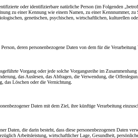
tifizierte oder identifizierbare natürliche Person (im Folgenden „betrof
uordnung zu einer Kennung wie einem Namen, zu einer Kennnummer, zu 
ischen, genetischen, psychischen, wirtschaftlichen, kulturellen oder so
liche Person, deren personenbezogene Daten von dem für die Verarbeitung
en ausgeführte Vorgang oder jede solche Vorgangsreihe im Zusammenhang
nderung, das Auslesen, das Abfragen, die Verwendung, die Offenlegun
g, das Löschen oder die Vernichtung.
sonenbezogener Daten mit dem Ziel, ihre künftige Verarbeitung einzus
gener Daten, die darin besteht, dass diese personenbezogenen Daten ve
üglich Arbeitsleistung, wirtschaftlicher Lage, Gesundheit, persönlicher