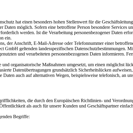
enschutz hat einen besonders hohen Stellenwert für die Geschäftsleit
 Daten möglich. Sofern eine betroffene Person besondere Services un
rderlich werden. Ist die Verarbeitung personenbezogener Daten erforde
on ein.
, der Anschrift, E-Mail-Adresse oder Telefonnummer einer betroffenen
t GmbH geltenden landesspezifischen Datenschutzbestimmungen. Mitt
enutzten und verarbeiteten personenbezogenen Daten informieren. Fern
und organisatorische Maßnahmen umgesetzt, um einen möglichst lückenl
ierte Datenübertragungen grundsätzlich Sicherheitslücken aufweisen, 
e Daten auch auf alternativen Wegen, beispielsweise telefonisch, an uns
ifflichkeiten, die durch den Europäischen Richtlinien- und Verord
ffentlichkeit als auch für unsere Kunden und Geschäftspartner einfach
genden Begriffe: